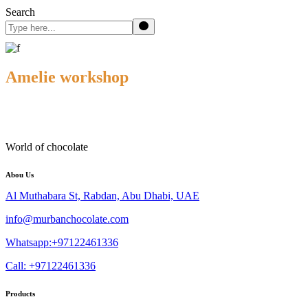
Search
Amelie workshop
reservations + 123 456 789
World of chocolate
Abou Us
Al Muthabara St, Rabdan, Abu Dhabi, UAE
info@murbanchocolate.com
Whatsapp:+97122461336
Call: +97122461336
Products