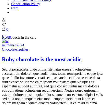
Cancellation Policy
Cart
0
2
Aug
No products in the cart.
murban@2024
Chocolate
Truffles
Ruby chocolate is the most acidic
Sed ut perspiciatis unde omnis iste natus error sit voluptatem.
accusantium doloremque laudantium, totam rem aperiam, eaque ipsa
quae ab illo inventore veritatis et quasi architecto beatae vitae dicta
sunt explicabo. Nemo enim ipsam voluptatem quia voluptas sit
aspernatur aut odit aut fugit, sed quia consequuntur magni dolores
eos qui ratione voluptatem sequi nesciunt. Neque porro quisquam
est, qui dolorem ipsum quia dolor sit amet, consectetur, adipisci velit,
sed quia non numquam eius modi tempora incidunt ut labore et
dolore magnam aliquam quaerat voluptatem. Ut enim ad minima