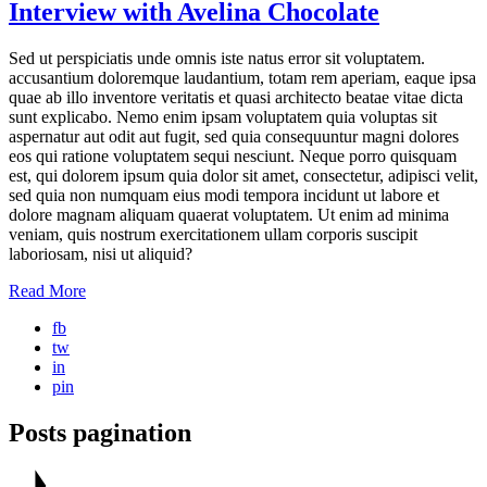
Interview with Avelina Chocolate
Sed ut perspiciatis unde omnis iste natus error sit voluptatem.
accusantium doloremque laudantium, totam rem aperiam, eaque ipsa
quae ab illo inventore veritatis et quasi architecto beatae vitae dicta
sunt explicabo. Nemo enim ipsam voluptatem quia voluptas sit
aspernatur aut odit aut fugit, sed quia consequuntur magni dolores
eos qui ratione voluptatem sequi nesciunt. Neque porro quisquam
est, qui dolorem ipsum quia dolor sit amet, consectetur, adipisci velit,
sed quia non numquam eius modi tempora incidunt ut labore et
dolore magnam aliquam quaerat voluptatem. Ut enim ad minima
veniam, quis nostrum exercitationem ullam corporis suscipit
laboriosam, nisi ut aliquid?
Read More
fb
tw
in
pin
Posts pagination