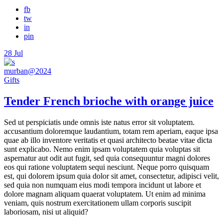
fb
tw
in
pin
28
Jul
murban@2024
Gifts
Tender French brioche with orange juice
Sed ut perspiciatis unde omnis iste natus error sit voluptatem.
accusantium doloremque laudantium, totam rem aperiam, eaque ipsa
quae ab illo inventore veritatis et quasi architecto beatae vitae dicta
sunt explicabo. Nemo enim ipsam voluptatem quia voluptas sit
aspernatur aut odit aut fugit, sed quia consequuntur magni dolores
eos qui ratione voluptatem sequi nesciunt. Neque porro quisquam
est, qui dolorem ipsum quia dolor sit amet, consectetur, adipisci velit,
sed quia non numquam eius modi tempora incidunt ut labore et
dolore magnam aliquam quaerat voluptatem. Ut enim ad minima
veniam, quis nostrum exercitationem ullam corporis suscipit
laboriosam, nisi ut aliquid?