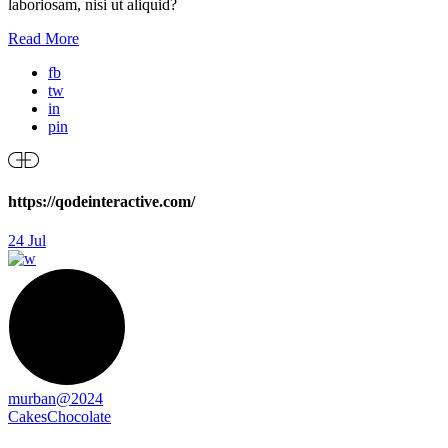
laboriosam, nisi ut aliquid?
Read More
fb
tw
in
pin
https://qodeinteractive.com/
24
Jul
murban@2024
Cakes
Chocolate