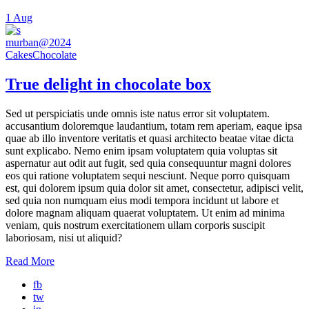
1
Aug
murban@2024
Cakes
Chocolate
True delight in chocolate box
Sed ut perspiciatis unde omnis iste natus error sit voluptatem.
accusantium doloremque laudantium, totam rem aperiam, eaque ipsa
quae ab illo inventore veritatis et quasi architecto beatae vitae dicta
sunt explicabo. Nemo enim ipsam voluptatem quia voluptas sit
aspernatur aut odit aut fugit, sed quia consequuntur magni dolores
eos qui ratione voluptatem sequi nesciunt. Neque porro quisquam
est, qui dolorem ipsum quia dolor sit amet, consectetur, adipisci velit,
sed quia non numquam eius modi tempora incidunt ut labore et
dolore magnam aliquam quaerat voluptatem. Ut enim ad minima
veniam, quis nostrum exercitationem ullam corporis suscipit
laboriosam, nisi ut aliquid?
Read More
fb
tw