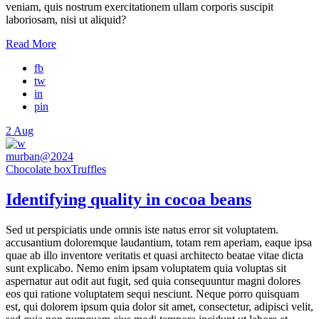
veniam, quis nostrum exercitationem ullam corporis suscipit
laboriosam, nisi ut aliquid?
Read More
fb
tw
in
pin
2
Aug
murban@2024
Chocolate box
Truffles
Identifying quality in cocoa beans
Sed ut perspiciatis unde omnis iste natus error sit voluptatem.
accusantium doloremque laudantium, totam rem aperiam, eaque ipsa
quae ab illo inventore veritatis et quasi architecto beatae vitae dicta
sunt explicabo. Nemo enim ipsam voluptatem quia voluptas sit
aspernatur aut odit aut fugit, sed quia consequuntur magni dolores
eos qui ratione voluptatem sequi nesciunt. Neque porro quisquam
est, qui dolorem ipsum quia dolor sit amet, consectetur, adipisci velit,