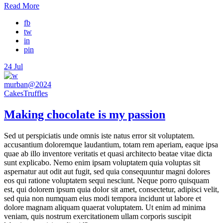
Read More
fb
tw
in
pin
24
Jul
murban@2024
Cakes
Truffles
Making chocolate is my passion
Sed ut perspiciatis unde omnis iste natus error sit voluptatem.
accusantium doloremque laudantium, totam rem aperiam, eaque ipsa
quae ab illo inventore veritatis et quasi architecto beatae vitae dicta
sunt explicabo. Nemo enim ipsam voluptatem quia voluptas sit
aspernatur aut odit aut fugit, sed quia consequuntur magni dolores
eos qui ratione voluptatem sequi nesciunt. Neque porro quisquam
est, qui dolorem ipsum quia dolor sit amet, consectetur, adipisci velit,
sed quia non numquam eius modi tempora incidunt ut labore et
dolore magnam aliquam quaerat voluptatem. Ut enim ad minima
veniam, quis nostrum exercitationem ullam corporis suscipit