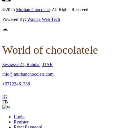
©2025
Murban Chocolate
, All Rights Reserved
Powered By:
Waince Web Tech
World of chocolatele
Sestrasse 21, Rabdan, UAE
info@murbanchocolate.com
+97122461336
IG
FB
Login
Register
Reset Password