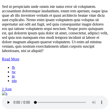
Sed ut perspiciatis unde omnis iste natus error sit voluptatem.
accusantium doloremque laudantium, totam rem aperiam, eaque ipsa
quae ab illo inventore veritatis et quasi architecto beatae vitae dicta
sunt explicabo. Nemo enim ipsam voluptatem quia voluptas sit
aspernatur aut odit aut fugit, sed quia consequuntur magni dolores
eos qui ratione voluptatem sequi nesciunt. Neque porro quisquam
est, qui dolorem ipsum quia dolor sit amet, consectetur, adipisci velit,
sed quia non numquam eius modi tempora incidunt ut labore et
dolore magnam aliquam quaerat voluptatem. Ut enim ad minima
veniam, quis nostrum exercitationem ullam corporis suscipit
laboriosam, nisi ut aliquid?
Read More
fb
tw
in
pin
1
Aug