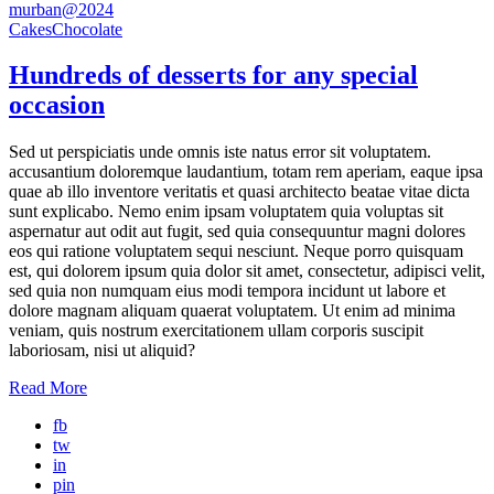
murban@2024
Cakes
Chocolate
Hundreds of desserts for any special
occasion
Sed ut perspiciatis unde omnis iste natus error sit voluptatem.
accusantium doloremque laudantium, totam rem aperiam, eaque ipsa
quae ab illo inventore veritatis et quasi architecto beatae vitae dicta
sunt explicabo. Nemo enim ipsam voluptatem quia voluptas sit
aspernatur aut odit aut fugit, sed quia consequuntur magni dolores
eos qui ratione voluptatem sequi nesciunt. Neque porro quisquam
est, qui dolorem ipsum quia dolor sit amet, consectetur, adipisci velit,
sed quia non numquam eius modi tempora incidunt ut labore et
dolore magnam aliquam quaerat voluptatem. Ut enim ad minima
veniam, quis nostrum exercitationem ullam corporis suscipit
laboriosam, nisi ut aliquid?
Read More
fb
tw
in
pin