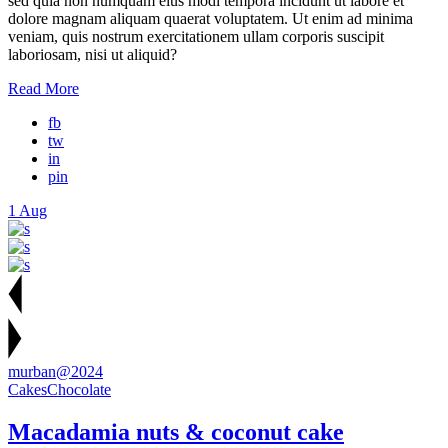
sed quia non numquam eius modi tempora incidunt ut labore et
dolore magnam aliquam quaerat voluptatem. Ut enim ad minima
veniam, quis nostrum exercitationem ullam corporis suscipit
laboriosam, nisi ut aliquid?
Read More
fb
tw
in
pin
1
Aug
murban@2024
Cakes
Chocolate
Macadamia nuts & coconut cake