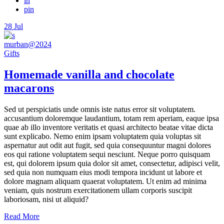
in
pin
28
Jul
murban@2024
Gifts
Homemade vanilla and chocolate
macarons
Sed ut perspiciatis unde omnis iste natus error sit voluptatem.
accusantium doloremque laudantium, totam rem aperiam, eaque ipsa
quae ab illo inventore veritatis et quasi architecto beatae vitae dicta
sunt explicabo. Nemo enim ipsam voluptatem quia voluptas sit
aspernatur aut odit aut fugit, sed quia consequuntur magni dolores
eos qui ratione voluptatem sequi nesciunt. Neque porro quisquam
est, qui dolorem ipsum quia dolor sit amet, consectetur, adipisci velit,
sed quia non numquam eius modi tempora incidunt ut labore et
dolore magnam aliquam quaerat voluptatem. Ut enim ad minima
veniam, quis nostrum exercitationem ullam corporis suscipit
laboriosam, nisi ut aliquid?
Read More